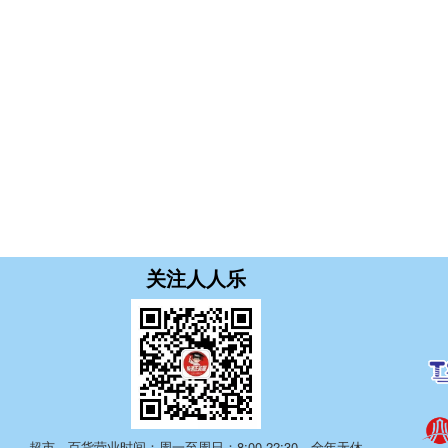
关注人人乐
超市、百货营业时间：周一至周日：8:00-22:30，全年无休