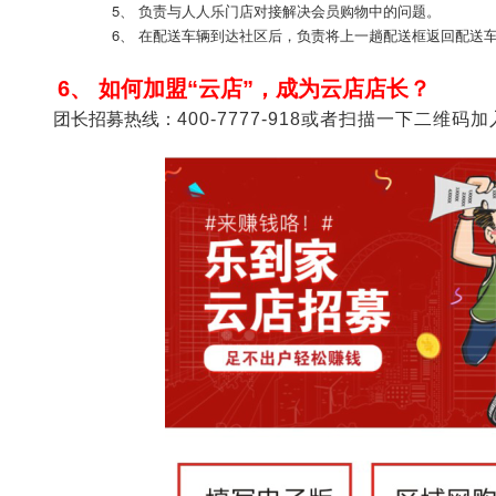
5、 负责与人人乐门店对接解决会员购物中的问题。
6、 在配送车辆到达社区后，负责将上一趟配送框返回配送
6、 如何加盟“云店”，成为云店店长？
团长招募热线：
400-7777-918或者扫描一下二维码