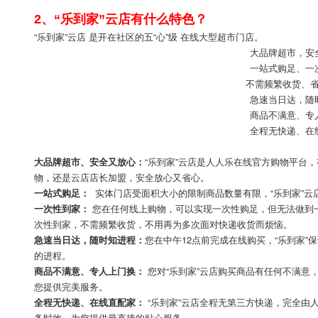
2、“乐到家”云店有什么特色？
“乐到家”云店 是开在社区的五“心”级 在线大型超市门店。
大品牌超市，安
一站式购足、一
不需频繁收货、
急速当日达，随
商品不满意、专
全程无快递、在
大品牌超市、安全又放心：
“乐到家”云店是人人乐在线官方购物平台
物，还是云店店长加盟，安全放心又省心。
一站式购足：
实体门店受面积大小的限制商品数量有限，“乐到家”云
一次性到家：
您在任何线上购物，可以实现一次性购足，但无法做到一
次性到家，不需频繁收货，不用再为多次面对快递收货而烦恼。
急速当日达，随时知进程：
您在中午12点前完成在线购买，“乐到家”
的进程。
商品不满意、专人上门换：
您对“乐到家”云店购买商品有任何不满意
您提供完美服务。
全程无快递、在线直配家：
“乐到家”云店全程无第三方快递，完全由
务时效，为您提供最直接的贴心服务。