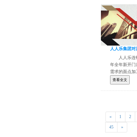
人人乐连
年全年新开门
需求的面点加
行公开招标采
查看全文
投标。
«
1
2
45
»