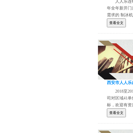
人人乐连
年全年新开门
需求的 制冰
资格条件的供
查看全文
2018至
司对区域41
标，欢迎有资
查看全文