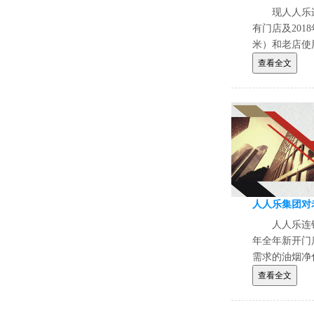
现人人乐
有门店及201
米）和老店使
T300e《18
查看全文
台》、德力士T
GT50B50
合资格的供货
人人乐连
年全年新开门
需求的油烟净
迎符合资格条
查看全文